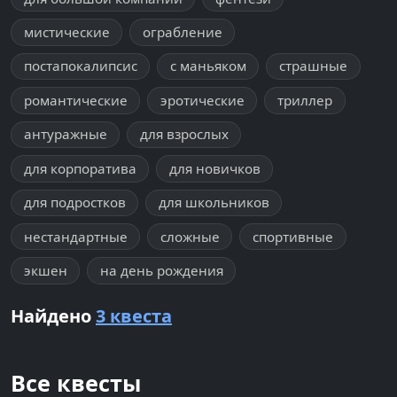
мистические
ограбление
постапокалипсис
с маньяком
страшные
романтические
эротические
триллер
антуражные
для взрослых
для корпоратива
для новичков
для подростков
для школьников
нестандартные
сложные
спортивные
экшен
на день рождения
Найдено
3 квеста
Все квесты