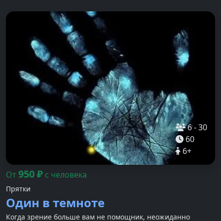
6
-
30
60
6
+
950
₽
От
с человека
Прятки
Один в темноте
Когда зрение больше вам не помощник, неожиданно