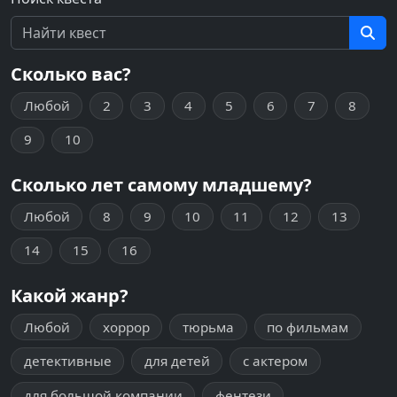
Сколько вас?
Любой
2
3
4
5
6
7
8
9
10
Сколько лет самому младшему?
Любой
8
9
10
11
12
13
14
15
16
Какой жанр?
Любой
хоррор
тюрьма
по фильмам
детективные
для детей
с актером
для большой компании
фентези