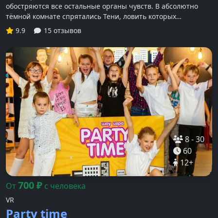
обостряются все остальные органы чувств. В абсолютно
тёмной комнате спрятались Тени, ловить которых
отправляются хитрые Хищники…
9.9
15 отзывов
8
-
30
60
12
+
700
₽
От
с человека
VR
Party time