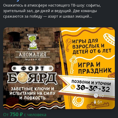
Окажитесь в атмосфере настоящего ТВ-шоу: софиты,
зрительный зал, ди-джей и ведущий. Две команды
сражаются за победу — азарт и шквал эмоций
гарантированы!
2
-
12
60
6
+
750
₽
От
с человека